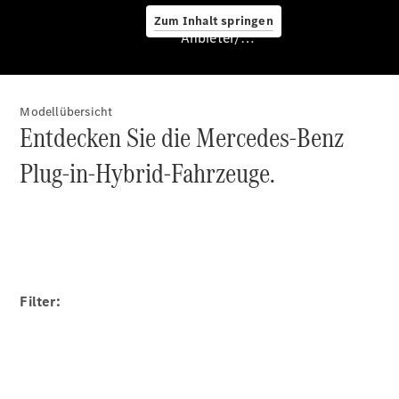
Zum Inhalt springen
Anbieter/Datenschutz
Service &
Zubehör
Modellübersicht
Entdecken Sie die Mercedes-Benz
Plug-in-Hybrid-Fahrzeuge.
Servicetermin
buchen
Star Card
Filter:
Digitale
Extras
Ladelösungen
Unterwegs
laden