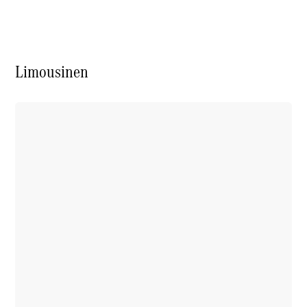
Garantie
Rückrufe
Ersatzteile
Accessories
Limousinen
Digitale
Broschüre
Fahrzeugzubehör
Collection
Betriebsanleitungen
Servicetermin
buchen