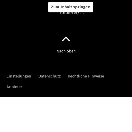
Zum Inhalt springen
Anbieter/Datenschutz
Service &
Zubehör
Servicetermin
buchen
Star Card
Digitale
Extras
Ladelösungen
Unterwegs
laden