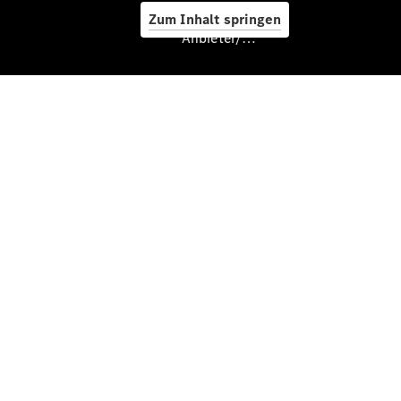
Zum Inhalt springen
Anbieter/Datenschutz
Service &
Zubehör
Servicetermin
buchen
Star Card
Digitale
Extras
Ladelösungen
Unterwegs
laden