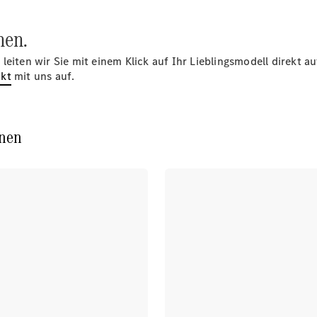
Pannen- &
Unfallhilfe
Räder &
nen.
Reifen
Wartung,
leiten wir Sie mit einem Klick auf Ihr Lieblingsmodell direkt 
Reparatur
kt
mit uns auf.
&
Garantie
nen
Übersicht
Reparatur
Service &