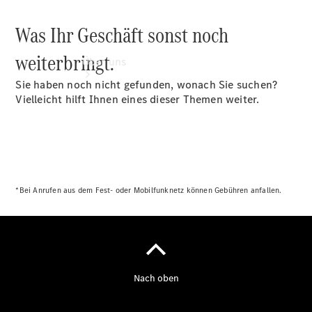
Was Ihr Geschäft sonst noch
weiterbringt.
Über uns
Sie haben noch nicht gefunden, wonach Sie suchen?
Vielleicht hilft Ihnen eines dieser Themen weiter.
Unternehmen
Ansprechpartner
*Bei Anrufen aus dem Fest- oder Mobilfunknetz können Gebühren anfallen.
Standort &
Öffnungszeiten
Kontaktformular
Servicetermin
buchen