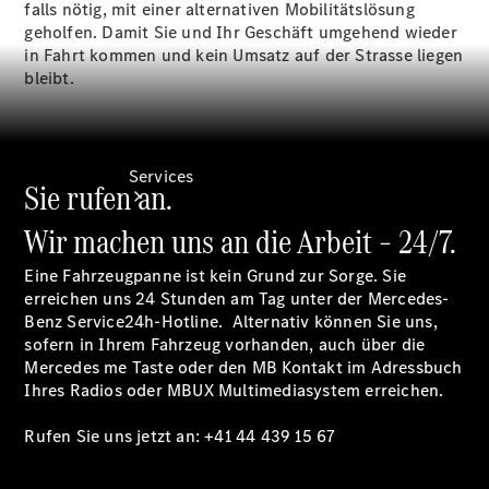
falls nötig, mit einer alternativen Mobilitätslösung
geholfen. Damit Sie und Ihr Geschäft umgehend wieder
in Fahrt kommen und kein Umsatz auf der Strasse liegen
bleibt.
Services
Sie rufen an.
Wir machen uns an die Arbeit – 24/7.
Eine Fahrzeugpanne ist kein Grund zur Sorge. Sie
erreichen uns 24 Stunden am Tag unter der Mercedes-
Benz
Service24h-Hotline.
Alternativ können Sie uns,
sofern in Ihrem Fahrzeug vorhanden, auch über die
Übersicht
Mercedes me Taste oder den MB
Kontakt
im Adressbuch
Van-Service
Ihres Radios oder MBUX Multimediasystem erreichen.
Pannenhilfe
und
Rufen Sie uns jetzt an: +41 44 439 15
67
Kundensupport
Mobilitätslösungen