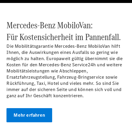
Intelligente
Fahrzeugsteuerung
Garantie
und
Mercedes-Benz MobiloVan:
Original-
Teile
Für Kostensicherheit im Pannenfall.
Mercedes-
Benz
Die Mobilitätsgarantie Mercedes-Benz
MobiloVan
hilft
QualityService
Ihnen, die Auswirkungen eines Ausfalls so gering wie
Digitale
möglich zu halten. Europaweit gültig übernimmt sie die
Extras
Kosten für den Mercedes-Benz Service24h und weitere
Mercedes-
Mobilitätsleistungen wie Abschleppen,
Benz Rent
Ersatzfahrzeugstellung, Fahrzeug-Bringservice sowie
Rückführung, Taxi, Hotel und vieles mehr. So sind Sie
immer auf der sicheren Seite und können sich voll und
Servicetermin
ganz auf Ihr Geschäft konzentrieren.
buchen
Mehr erfahren