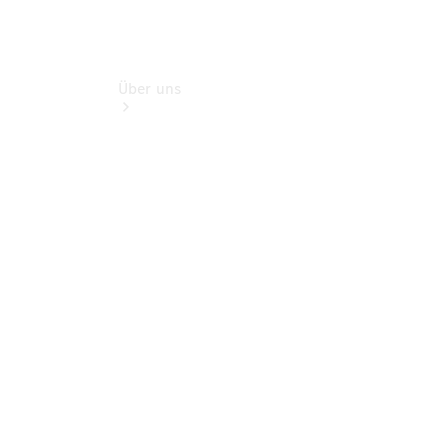
Über uns
Unternehmen
Ansprechpartner
Standort &
Öffnungszeiten
Kontaktformular
Servicetermin
buchen