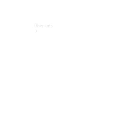
Über uns
Unternehmen
Ansprechpartner
Standort &
Öffnungszeiten
Kontaktformular
Servicetermin
buchen