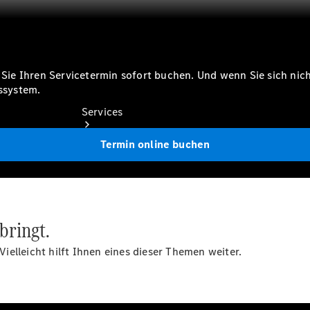
e Ihren Servicetermin sofort buchen. Und wenn Sie sich nicht
ssystem.
Services
Termin online buchen
bringt.
Übersicht
Van-Service
elleicht hilft Ihnen eines dieser Themen weiter.
Pannenhilfe
und
Kundensupport
Mobilitätslösungen