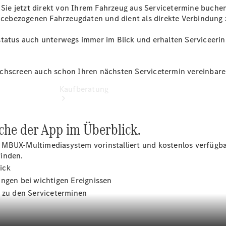
ie jetzt direkt von Ihrem Fahrzeug aus Servicetermine buchen
vicebezogenen Fahrzeugdaten und dient als direkte Verbindung 
sstatus auch unterwegs immer im Blick und erhalten Serviceer
uchscreen auch schon Ihren nächsten Servicetermin vereinbar
Kaufberatung
iche der App im Überblick.
BUX-Multimediasystem vorinstalliert und kostenlos verfügbar. Si
finden.
ick
Übersicht
gen bei wichtigen Ereignissen
Finanzdienste
Leasing
 zu den Serviceterminen
Versicherung