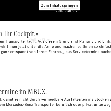
Zum Inhalt springen
Anbieter/Datenschutz
n Ihr Cockpit.»
Anbieter/Datenschutz
Online Store
sein Transporter läuft. Aus diesem Grund sind Planung und Ein
n wir Ihnen jetzt unter die Arme und machen es Ihnen so einf
 ganz entspannt von Ihrem Fahrzeug aus Servicetermine buch
Occasionsfahrzeuge
etermine im MBUX.
Fahrzeugzubehör
Digitale
damit es nicht durch vermeidbare Ausfallzeiten ins Stocken ger
Extras
em Mercedes-Benz Transporter beruflich oder privat unterwegs